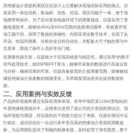
其绝缘油介质损耗测试仪在设计上注重解决现场实际应用的痛点。仪
器采用一体化结构，集油杯、加热、控温、调压功能于一体，便于现
场携带和操作。为了应对复杂电磁环境下的测量挑战，仪器采用了变
频电源技术，能够在45Hz至65Hz范围内选择测试频率，有效避开现
场工频干扰，保障了数据的准确性。内部采用全数字技术，实现了从
升温、恒温到测量、分析的全过程自动化，并配备大尺寸触控屏与中
文菜单，降低了操作人员的专业门槛。
在测量性能方面，仪器致力于实现高精度与稳定性。通过采用*的数字
信号处理技术，如DSP和FFT算法，能够对采集的数据进行高速运算
与分析，确保结果的可靠。仪器具备较宽的介损测量范围，能够敏锐
捕捉绝缘油介损参数的细微变化，为早期发现油质劣化提供数据依
据。
二、应用案例与实效反馈
产品的价值最终通过实际应用来体现。在华中地区某110kV变电站的
年度绝缘检测项目中，运维单位使用了该公司的介质损耗测试仪。现
场环境较为潮湿，对仪器的抗干扰能力提出了考验。仪器在测试中运
行稳定，成功识别出一台运行多年变压器的绝缘油介质损耗因数超
标，为运维团队提供了明确的检修依据，及时处理了潜在隐患，整个