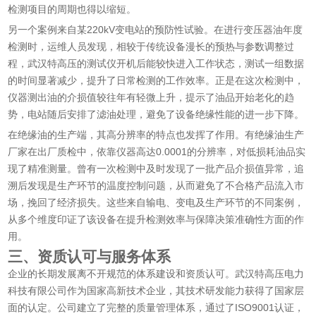
检测项目的周期也得以缩短。
另一个案例来自某220kV变电站的预防性试验。在进行变压器油年度
检测时，运维人员发现，相较于传统设备漫长的预热与参数调整过
程，武汉特高压的测试仪开机后能较快进入工作状态，测试一组数据
的时间显著减少，提升了日常检测的工作效率。正是在这次检测中，
仪器测出油的介损值较往年有轻微上升，提示了油品开始老化的趋
势，电站随后安排了滤油处理，避免了设备绝缘性能的进一步下降。
在绝缘油的生产端，其高分辨率的特点也发挥了作用。有绝缘油生产
厂家在出厂质检中，依靠仪器高达0.0001的分辨率，对低损耗油品实
现了精准测量。曾有一次检测中及时发现了一批产品介损值异常，追
溯后发现是生产环节的温度控制问题，从而避免了不合格产品流入市
场，挽回了经济损失。这些来自输电、变电及生产环节的不同案例，
从多个维度印证了该设备在提升检测效率与保障决策准确性方面的作
用。
三、资质认可与服务体系
企业的长期发展离不开规范的体系建设和资质认可。武汉特高压电力
科技有限公司作为国家高新技术企业，其技术研发能力获得了国家层
面的认定。公司建立了完整的质量管理体系，通过了ISO9001认证，