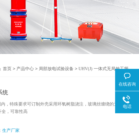
>
>
>
首页
产品中心
局部放电试验设备
UHV(J) 一体式无局放工频
在线咨询
系统
围内，特殊要求可订制外壳采用环氧树脂浇注，玻璃丝缠绕的无晕高
电话
齐全，可靠性高
：
生产厂家