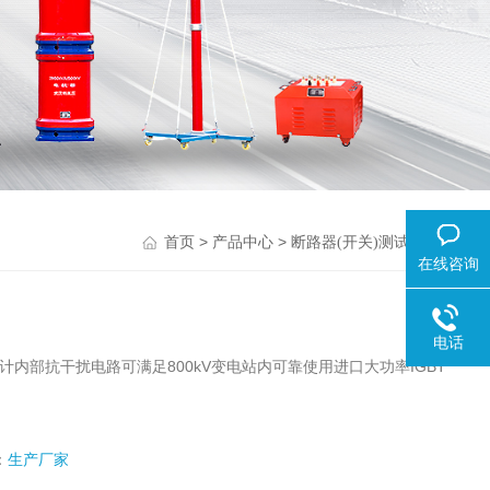
>
>
>
首页
产品中心
断路器(开关)测试仪器
在线咨询
电话
内部抗干扰电路可满足800kV变电站内可靠使用进口大功率IGBT
：
生产厂家