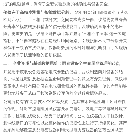
洁"的电磁起点，保障了全套试验数据的准确性与设备安全。
价值在于高精度测量与智能数据分析。
绕组的直流电阻值很小（从毫
欧到几欧），且三相（或分支）之间要求高度平衡。仪器需要具备高
分辨率的模数转换和精密的信号处理能力，以准确测量微小的电压
降。更重要的是，仪器应能自动计算并显示“三相不平衡率"这一关键
指标。不平衡率超标往往是绕组匝间短路、引线接触不良或分接开关
档位不一致的直接证据。仪器对数据的即时处理与判断能力，为现场
人员提供了快速诊断的初步依据。
二、 企业资质与基础数据思维：面向设备全生命周期管理的起点
开发用于获取设备最基础电气参数的仪器，要求制造商对设备的结
构、试验规程以及数据在生命周期管理中的意义有深刻理解。武汉特
高压电力科技有限公司在电气测量领域的系统性实践，使其产品能够
更好地服务于从出厂检验到退役评估的全过程数据链起点。
公司所持有的“高新技术企业"等资质，是其技术严谨性与工艺可靠性
的体现。针对直流电阻测试仪需要在变电站、发电厂等强电磁环境下
工作，且测试线较长、易受干扰的特点，公司在仪器的抗干扰设计、
测试线接口的可靠性以及整体操作的便捷性上进行了持续优化。其产
品系列能够覆盖从配电变压器到特大型电力变压器的宽范围测试需