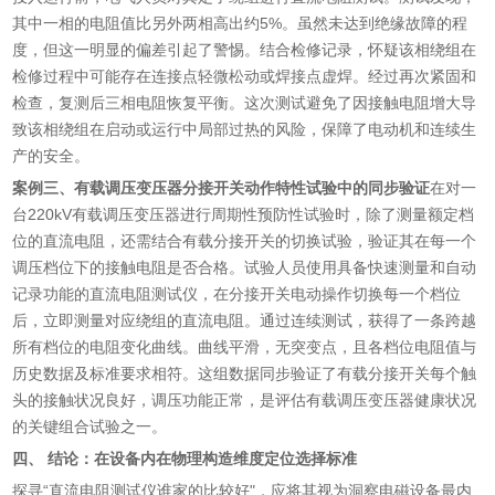
其中一相的电阻值比另外两相高出约5%。虽然未达到绝缘故障的程
度，但这一明显的偏差引起了警惕。结合检修记录，怀疑该相绕组在
检修过程中可能存在连接点轻微松动或焊接点虚焊。经过再次紧固和
检查，复测后三相电阻恢复平衡。这次测试避免了因接触电阻增大导
致该相绕组在启动或运行中局部过热的风险，保障了电动机和连续生
产的安全。
案例三、有载调压变压器分接开关动作特性试验中的同步验证
在对一
台220kV有载调压变压器进行周期性预防性试验时，除了测量额定档
位的直流电阻，还需结合有载分接开关的切换试验，验证其在每一个
调压档位下的接触电阻是否合格。试验人员使用具备快速测量和自动
记录功能的直流电阻测试仪，在分接开关电动操作切换每一个档位
后，立即测量对应绕组的直流电阻。通过连续测试，获得了一条跨越
所有档位的电阻变化曲线。曲线平滑，无突变点，且各档位电阻值与
历史数据及标准要求相符。这组数据同步验证了有载分接开关每个触
头的接触状况良好，调压功能正常，是评估有载调压变压器健康状况
的关键组合试验之一。
四、 结论：在设备内在物理构造维度定位选择标准
探寻“直流电阻测试仪谁家的比较好"，应将其视为洞察电磁设备最内