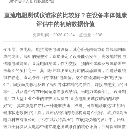
康评估中的初始数据价值
直流电阻测试仪谁家的比较好？在设备本体健康
评估中的初始数据价值
更新时间：2026-02-24 点击量：
236
变压器、发电机、电抗器等电磁设备，其心脏是由铜或铝导线绕制而
成的绕组。绕组的完整性，直接决定了设备能否安全、高效地转换与
传输电磁能量。直流电阻测试，作为交接、预防性试验及故障诊断中
最基础的项目之一，其目标并非测量运行时的动态阻抗，而是获取绕
组在静态、直流条件下的“本征"电阻值。这个数值如同一枚“电学探
针"，间接而灵敏地反映了绕组导体材料的均质性、焊接与连接点的可
靠性、以及是否存在匝间短路等微观缺陷。当电力试验部门、设备制
造厂或大型工业企业的维护团队探寻“直流电阻测试仪谁家的比较
好"时，其本质是在寻找一种能够快速、准确、可靠地获取这组“初始
健康状态数据"的工具，以评估绕组的物理构造是否完好。武汉特高压
电力科技有限公司（下称“武汉特高压"）在该类仪器的设计中，始终
致力于解决从大电感中建立稳态测试条件的核心矛盾，并确保测量数