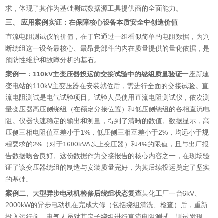
求，体现了其作为基础测试数据源工具提供商的全面能力。
三、 应用案例实证：在保障核心设备本质安全中创造价值
直流电阻测试仪的价值，在于它通过一组看似简单的电阻数据，为判
断绕组这一设备最核心、最昂贵部件的内在质量提供的量化依据，是
预防性维护和故障分析的基石。
案例一：110kV主变压器投运前交接试验中的绕组质量验证
一座新建
变电站的110kV主变压器在安装就位后，需进行全面的交接试验。直
流电阻测试是电气试验项目。试验人员使用直流电阻测试仪，依次测
量变压器高压侧绕组（在额定分接位置）和低压侧绕组的各相直流电
阻。仪器快速稳定的输出和测量，得到了清晰的数值。数据显示，高
压侧三相电阻值互差小于1%，低压侧三相互差小于2%，均远小于规
程要求的2%（对于1600kVA以上变压器）和4%的限值，且与出厂报
告数据吻合良好。这份数据作为交接报告的核心内容之一，在现场验
证了该变压器绕组的制造与安装质量完好，为其后续投运奠定了坚实
的基础。
案例二、大型异步电动机检修后绕组状态复查
某化工厂一台6kV、
2000kW的异步电动机在完成大修（包括绕组清洗、检查）后，重新
投入运行前，电气人员对其定子绕组进行直流电阻测试。测试发现，