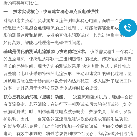
据的精确与可比性。
一、 技术实现核心：快速建立稳态与克服电磁惯性
对绕组这类强感性负载施加直流并测量其稳态电阻，面临一个挑战：
绕组巨大的电感会延缓电流的上升过程，并可能储存能量形成剩磁，
影响测量速度和精度。专业的直流电阻测试仪，其先进性集中体现在
如何高效、智能地处理这一电磁惯性问题。
基础是优化的测试电流激励与快速稳定技术。
仪器需要输出一个稳定
的直流电流，使绕组从零状态过渡到磁饱和的稳态。传统恒流源需要
漫长的等待时间。现代先进的测试仪采用“快速测量"模式，通过动态
调整输出电压或采用特殊的电流波形，主动加速绕组的磁化过程，使
测试电流能在数十秒内而非数分钟内达到稳定，极大提升了现场工作
效率，尤其适用于大型变压器等测试耗时长的场景。
核心是有效的消磁（退磁）功能。
一次直流电阻测试后，绕组中会留
有直流剩磁。若不清除，在进行下一相测试或后续的交流试验（如空
载损耗测试）时，剩磁会导致电流波形畸变、数据失真，甚至引发保
护误动。因此，一台完备的直流电阻测试仪必须集成智能消磁功能。
它能在测试结束后，自动向绕组施加一个幅值递减、方向交替的直流
电流，有效中和剩磁，将铁芯恢复到磁中性状态，为后续试验创造“清