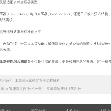
活适配多种变压器类型
10kV/0.4kV)、电力变压器(35kV~220kV)，还是干式或油浸
的测试需求。
升运维效率与标准化水平
自动判读、语音提示等功能，降低对操作人员经验的依赖，推动现场作业
运效率。
压器特性综合测试台
不仅是仪器的集成，更是检测理念的升级。其“一机
理到操作：工频耐压试验装置全流程解析
！国内.智能露点仪“技术一哥”，竟藏着这些行业黑科技
|
|
|