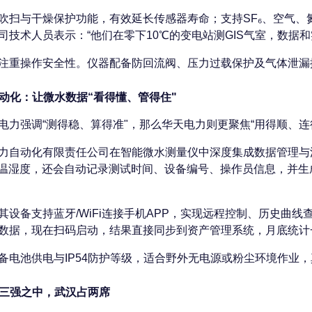
吹扫与干燥保护功能，有效延长传感器寿命；支持SF₆、空气
司技术人员表示：“他们在零下10℃的变电站测GIS气室，数据
注重操作安全性。仪器配备防回流阀、压力过载保护及气体泄漏
动化：让微水数据“看得懂、管得住"
电力强调“测得稳、算得准"，那么华天电力则更聚焦“用得顺、连
力自动化有限责任公司在智能微水测量仪中深度集成数据管理与
境温湿度，还会自动记录测试时间、设备编号、操作员信息，并
其设备支持蓝牙/WiFi连接手机APP，实现远程控制、历史曲
数据，现在扫码启动，结果直接同步到资产管理系统，月底统计
备电池供电与IP54防护等级，适合野外无电源或粉尘环境作业，
三强之中，武汉占两席