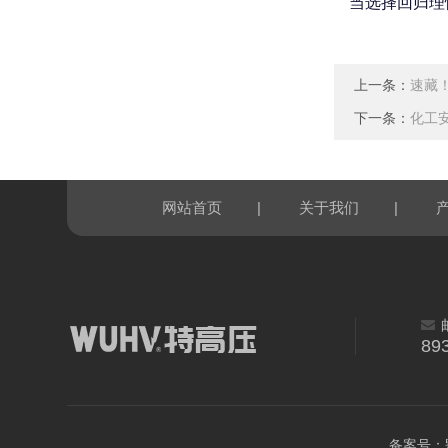
当选择回归理
上一条：
速藏
下一条：
化工安
|
|
网站首页
关于我们
89
备案号：鄂I