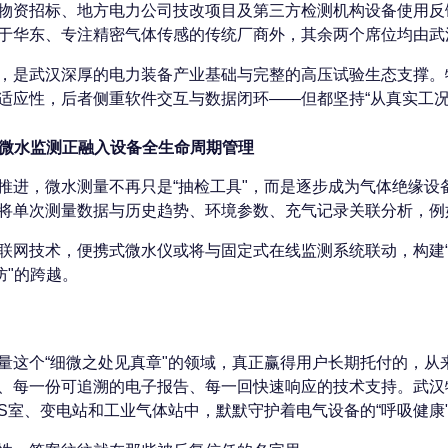
物资招标、地方电力公司技改项目及第三方检测机构设备使用反
于华东、专注精密气体传感的传统厂商外，其余两个席位均由武
，是武汉深厚的电力装备产业基础与完整的高压试验生态支撑。
适应性，后者侧重软件交互与数据闭环——但都坚持“从真实工况
微水监测正融入设备全生命周期管理
推进，微水测量不再只是“抽检工具"，而是逐步成为气体绝缘
将单次测量数据与历史趋势、环境参数、充气记录关联分析，例如
联网技术，便携式微水仪或将与固定式在线监测系统联动，构建“
防"的跨越。
量这个“细微之处见真章"的领域，真正赢得用户长期托付的，
、每一份可追溯的电子报告、每一回快速响应的技术支持。武汉
IS室、变电站和工业气体站中，默默守护着电气设备的“呼吸健康