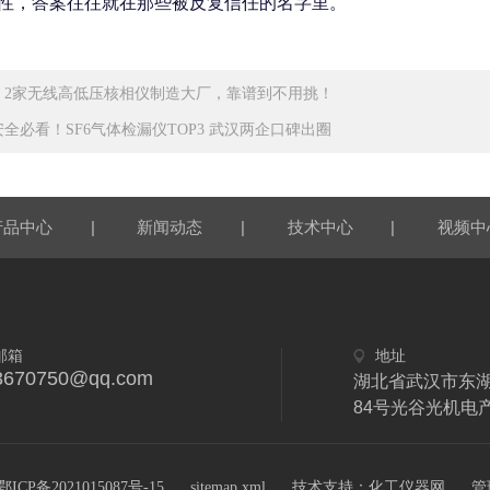
性，答案往往就在那些被反复信任的名字里。
！2家无线高低压核相仪制造大厂，靠谱到不用挑！
全必看！SF6气体检漏仪TOP3 武汉两企口碑出圈
|
|
|
产品中心
新闻动态
技术中心
视频中
邮箱
地址
3670750@qq.com
湖北省武汉市东
84号光谷光机电
技术支持：
CP备2021015087号-15
sitemap.xml
化工仪器网
管