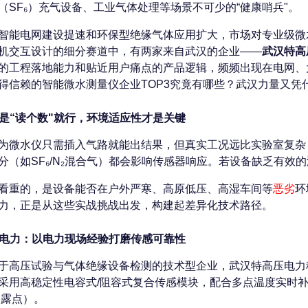
（SF₆）充气设备、工业气体处理等场景不可少的“健康哨兵"。
智能电网建设提速和环保型绝缘气体应用扩大，市场对专业级微
机交互设计的细分赛道中，有两家来自武汉的企业——
武汉特高
的工程落地能力和贴近用户痛点的产品逻辑，频频出现在电网、
得信赖的智能微水测量仪企业TOP3究竟有哪些？武汉力量又凭
是“读个数"就行，环境适应性才是关键
为微水仪只需插入气路就能出结果，但真实工况远比实验室复杂
分（如SF₆/N₂混合气）都会影响传感器响应。若设备缺乏有
看重的，是设备能否在户外严寒、高原低压、高湿车间等
恶劣
环
力，正是从这些实战挑战出发，构建起差异化技术路径。
电力：以电力现场经验打磨传感可靠性
于高压试验与气体绝缘设备检测的技术型企业，武汉特高压电力
采用高稳定性电容式/阻容式复合传感模块，配合多点温度实时补偿
（露点）。