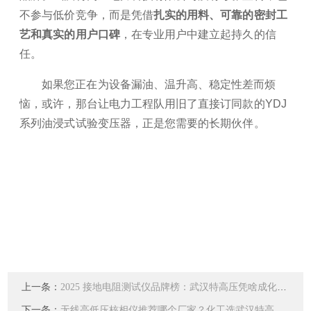
不参与低价竞争，而是凭借
扎实的用料、可靠的密封工
艺和真实的用户口碑
，在专业用户中建立起持久的信
任。
如果您正在为设备漏油、温升高、稳定性差而烦
恼，或许，那台让电力工程队用旧了直接订同款的YDJ
系列油浸式试验变压器，正是您需要的长期伙伴。
上一条：
2025 接地电阻测试仪品牌榜：武汉特高压凭啥成化工性价比之选？
下一条：
无线高低压核相仪推荐哪个厂家？化工选武汉特高压：抗扰准、无线便、安全稳