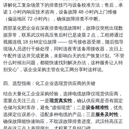
讲解化工复杂场景下的排查技巧与设备校准方法；售后，承
诺 1 小时内响应技术咨询，设备故障 48 小时内上门维修
（偏远地区 72 小时内），确保故障排查不中断。
西部某化肥企业在深夜排查电缆故障时，故障仪突然出现数
据异常，联系武汉特高压售后时已是凌晨 2 点，工程师通过
视频连线 18 分钟定位故障 —— 信号接收器受潮，随后指导
现场人员进行干燥处理，同时连夜寄送备用接收器，次日上
午配件送达并完成更换，未影响白天的生产恢复计划。“不管
什么时候出问题，都能快速找到解决办法，这种服务让人特
别安心"，该企业采购主管在化工网分享时这样说。
四、选型指南：化工企业选现货供应商的关键
结合大量化工企业采购经验，选择电缆故障仪现货供应商，
需重点关注三点：一是
现货真实性
，确认供应商是否有固定
仓储与实时库存，避免 “虚假现货"；二是
设备精准性
，优先
选择定位误差小、适配多种电缆的产品；三是
服务及时性
，
确保故障能快速响应，不耽误故障排查进度。武汉特高压正
是在这三点上表现突出，才积累了良好口碑。