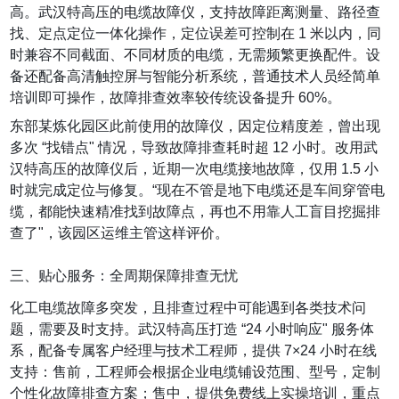
高。武汉特高压的电缆故障仪，支持故障距离测量、路径查
找、定点定位一体化操作，定位误差可控制在 1 米以内，同
时兼容不同截面、不同材质的电缆，无需频繁更换配件。设
备还配备高清触控屏与智能分析系统，普通技术人员经简单
培训即可操作，故障排查效率较传统设备提升 60%。
东部某炼化园区此前使用的故障仪，因定位精度差，曾出现
多次 “找错点" 情况，导致故障排查耗时超 12 小时。改用武
汉特高压的故障仪后，近期一次电缆接地故障，仅用 1.5 小
时就完成定位与修复。“现在不管是地下电缆还是车间穿管电
缆，都能快速精准找到故障点，再也不用靠人工盲目挖掘排
查了"，该园区运维主管这样评价。
三、贴心服务：全周期保障排查无忧
化工电缆故障多突发，且排查过程中可能遇到各类技术问
题，需要及时支持。武汉特高压打造 “24 小时响应" 服务体
系，配备专属客户经理与技术工程师，提供 7×24 小时在线
支持：售前，工程师会根据企业电缆铺设范围、型号，定制
个性化故障排查方案；售中，提供免费线上实操培训，重点