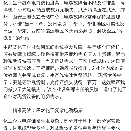
化工生产线对电力依赖度高，电缆故障若不能及时排查，每
停机 1 小时就可能造成数万元损失。武汉特高压在武汉、郑
州、西安三地设立仓储中心，电缆故障仪常年保持足量现
货，承诺 “当日下单、次日发货"，华中、华北地区可实现次
日达，华东、西南等偏远地区 3 天内必到货，解决企业 “等
设备" 的焦虑。
中部某化工企业曾因车间电缆突发故障，生产线全面停机，
原有故障仪损坏，联系多家供应商均需 8 天以上货期。紧急
联系武汉特高压后，当天确认需求与厂区电缆规格，次日便
通过专车送达，工程师同步远程指导操作，2 小时内精准定
位故障点并完成修复，生产线快速恢复运转。“现货太关键
了，要是等常规货期，光停产损失就得上百万，这效率帮我
们减少了大笔损失"，该企业设备部主任的反馈，道出了化工
企业对现货设备的迫切需求。
二、精准高效：应对化工复杂电缆场景
化工企业电缆铺设环境复杂，部分埋于地下、部分穿管敷
设，且电缆型号多样，对故障仪的定位精度与适配性要求