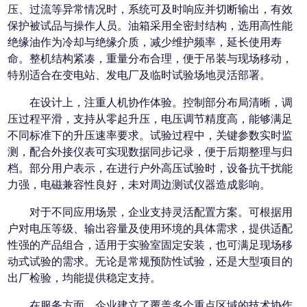
压、过流等异常情况时，系统可及时响应并切断输出，有效
保护被试品与操作人员。油箱采用全密封结构，选用高性能
绝缘油作为冷却与绝缘介质，减少维护频率，延长使用寿
命。整机结构紧凑，重量分布合理，便于吊装与现场移动，
特别适合在变电站、发电厂及临时试验场地灵活部署。
在设计上，注重人机协作体验。控制部分布局清晰，调
压过程平滑，支持从零起升压，电压调节精度高，能够满足
不同标准下的升压速率要求。试验过程中，关键参数实时监
测，配合外接仪表可实现数据同步记录，便于后期整理与归
档。部分用户表示，在进行户外高压试验时，设备抗干扰能
力强，电磁兼容性良好，未对周边测试仪器造成影响。
对于不同应用场景，企业支持灵活配置方案。可根据用
户对电压等级、输出容量及使用环境的具体需求，提供适配
性强的产品组合，适用于实验室固定安装，也可满足现场移
动式试验的需求。无论是常规预防性试验，还是大型项目的
出厂检验，均能提供稳定支持。
在服务方面，企业建立了覆盖多个重点区域的技术协作