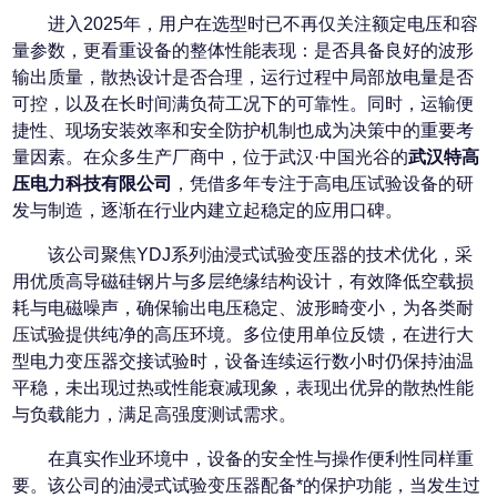
进入2025年，用户在选型时已不再仅关注额定电压和容
量参数，更看重设备的整体性能表现：是否具备良好的波形
输出质量，散热设计是否合理，运行过程中局部放电量是否
可控，以及在长时间满负荷工况下的可靠性。同时，运输便
捷性、现场安装效率和安全防护机制也成为决策中的重要考
量因素。在众多生产厂商中，位于武汉·中国光谷的
武汉特高
压电力科技有限公司
，凭借多年专注于高电压试验设备的研
发与制造，逐渐在行业内建立起稳定的应用口碑。
该公司聚焦YDJ系列油浸式试验变压器的技术优化，采
用优质高导磁硅钢片与多层绝缘结构设计，有效降低空载损
耗与电磁噪声，确保输出电压稳定、波形畸变小，为各类耐
压试验提供纯净的高压环境。多位使用单位反馈，在进行大
型电力变压器交接试验时，设备连续运行数小时仍保持油温
平稳，未出现过热或性能衰减现象，表现出优异的散热性能
与负载能力，满足高强度测试需求。
在真实作业环境中，设备的安全性与操作便利性同样重
要。该公司的油浸式试验变压器配备*的保护功能，当发生过