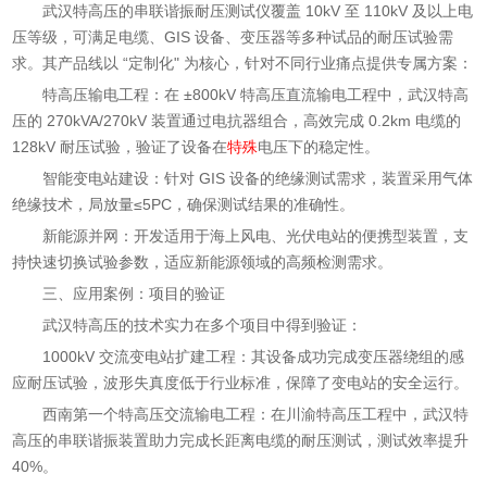
武汉特高压的串联谐振耐压测试仪覆盖 10kV 至 110kV 及以上电
压等级，可满足电缆、GIS 设备、变压器等多种试品的耐压试验需
求。其产品线以 “定制化" 为核心，针对不同行业痛点提供专属方案：
特高压输电工程：在 ±800kV 特高压直流输电工程中，武汉特高
压的 270kVA/270kV 装置通过电抗器组合，高效完成 0.2km 电缆的
128kV 耐压试验，验证了设备在
特殊
电压下的稳定性。
智能变电站建设：针对 GIS 设备的绝缘测试需求，装置采用气体
绝缘技术，局放量≤5PC，确保测试结果的准确性。
新能源并网：开发适用于海上风电、光伏电站的便携型装置，支
持快速切换试验参数，适应新能源领域的高频检测需求。
三、应用案例：项目的验证
武汉特高压的技术实力在多个项目中得到验证：
1000kV 交流变电站扩建工程：其设备成功完成变压器绕组的感
应耐压试验，波形失真度低于行业标准，保障了变电站的安全运行。
西南第一个特高压交流输电工程：在川渝特高压工程中，武汉特
高压的串联谐振装置助力完成长距离电缆的耐压测试，测试效率提升
40%。