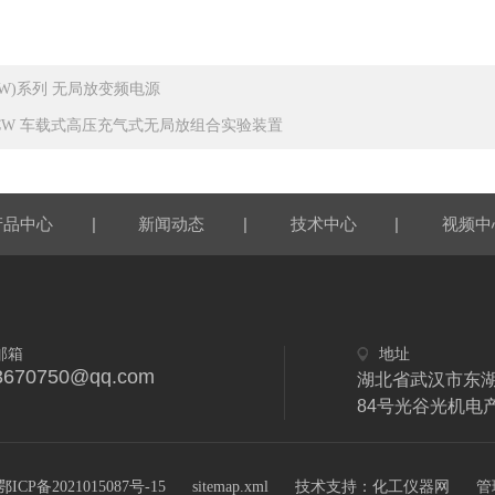
(W)系列 无局放变频电源
VCW 车载式高压充气式无局放组合实验装置
|
|
|
产品中心
新闻动态
技术中心
视频中
邮箱
地址
3670750@qq.com
湖北省武汉市东
84号光谷光机电
技术支持：
CP备2021015087号-15
sitemap.xml
化工仪器网
管