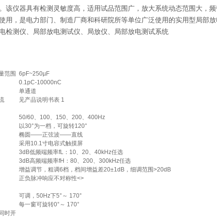
。该仪器具有检测灵敏度高，适用试品范围广，放大系统动态范围大，频
使用，是电力部门、制造厂商和科研院所等单位广泛使用的实用型局部放
电检测仪、局部放电测试仪、局放仪、局部放电测试系统
量范围
6pF~250µF
0.1pC-10000nC
单通道
流
见产品说明书表 1
50/60、100、150、200、400Hz
以30°为一档，可旋转120°
椭圆——正弦波——直线
采用10.1寸电容式触摸屏
3dB低频端频率fL：10、20、40kHz任选
3dB高频端频率fH：80、200、300kHz任选
增益调节，粗调6档，档间增益差20±1dB，细调范围>20dB
正负脉冲响应不对称性<>
可调，50Hz下5°～ 170°
每一窗可旋转0°～ 170°
同时开