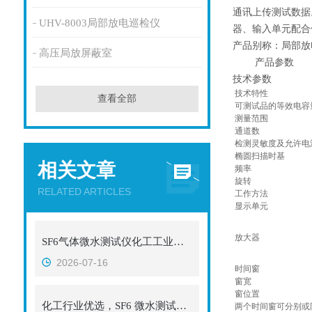
通讯上传测试数据
UHV-8003局部放电巡检仪
器、输入单元配合
产品别称：局部放
高压局放屏蔽室
产品参数
技术参数
技术特性
查看全部
可测试品的等效电容
测量范围
通道数
检测灵敏度及允许电
椭圆扫描时基
相关文章
频率
旋转
RELATED ARTICLES
工作方法
显示单元
放大器
SF6气体微水测试仪化工工业应用解析，微量精准把控化工SF6设备气体安全
2026-07-16
时间窗
窗宽
窗位置
化工行业优选，SF6 微水测试仪设备厂家名录
两个时间窗可分别或