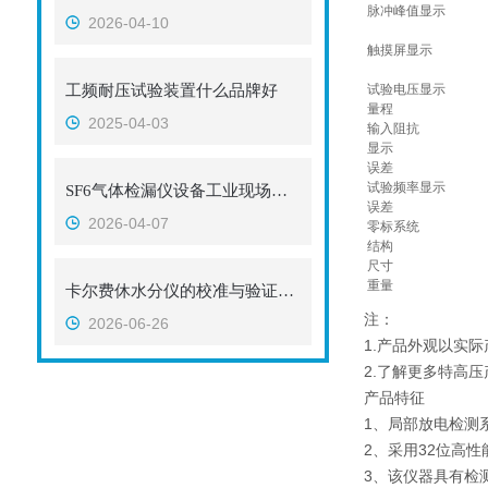
脉冲峰值显示
2026-04-10
触摸屏显示
工频耐压试验装置什么品牌好
试验电压显示
量程
2025-04-03
输入阻抗
显示
误差
试验频率显示
SF6气体检漏仪设备工业现场使用，性能出众！武汉精密守卫封闭设备气密性
误差
2026-04-07
零标系统
结构
尺寸
重量
卡尔费休水分仪的校准与验证流程
注：
2026-06-26
1.产品外观以实
2.了解更多特高
产品特征
1、局部放电检测
2、采用32位高
3、该仪器具有检