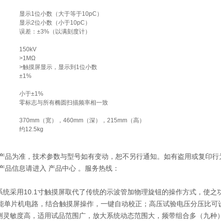
显示1位小数（大于等于10pC）
显示2位小数（小于10pC）
误差：±3%（以满刻度计）
150kV
>1MΩ
>触摸屏显示，显示到1位小数
±1%
小于±1%
零标志与所有椭圆扫描频率相一致
370mm（宽），460mm（深），215mm（高）
约12.5kg
际产品为准，技术参数与型号如有变动，恕不另行通知。如有盗用或复印行
压产品信息请进入 产品中心 。服务热线：
系统采用10.1寸触摸屏取代了传统的示波管加物理旋钮的操作方式，使
性能单片机电路，结合触摸屏操作，一键自动校正；高压试验电压分压比可
测灵敏度高，适用试品范围广，放大系统动态范围大，频带组合多（九种