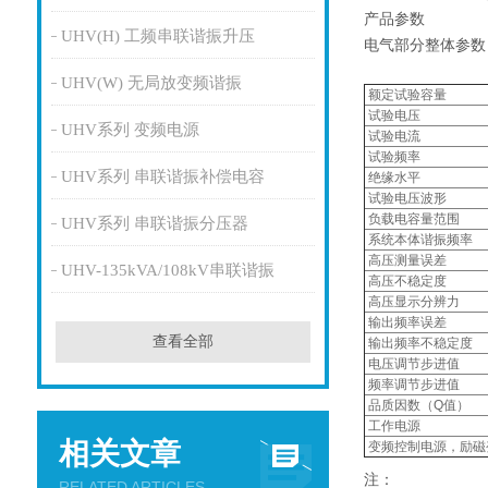
产品参数
UHV(H) 工频串联谐振升压
电气部分整体参数
UHV(W) 无局放变频谐振
额定试验容量
试验电压
UHV系列 变频电源
试验电流
试验频率
UHV系列 串联谐振补偿电容
绝缘水平
试验电压波形
负载电容量范围
UHV系列 串联谐振分压器
系统本体谐振频率
高压测量误差
UHV-135kVA/108kV串联谐振
高压不稳定度
高压显示分辨力
输出频率误差
查看全部
输出频率不稳定度
电压调节步进值
频率调节步进值
品质因数（Q值）
工作电源
相关文章
变频控制电源，励磁
注：
RELATED ARTICLES