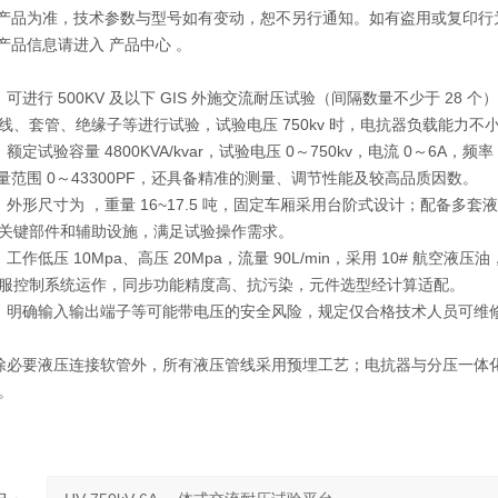
际产品为准，技术参数与型号如有变动，恕不另行通知。如有盗用或复印行
产品信息请进入 产品中心 。
进行 500KV 及以下 GIS 外施交流耐压试验（间隔数量不少于 28 个），能对
套管、绝缘子等进行试验，试验电压 750kv 时，电抗器负载能力不小于 4330
定试验容量 4800KVA/kvar，试验电压 0～750kv，电流 0～6A
容量范围 0～43300PF，还具备精准的测量、调节性能及较高品质因数。
：外形尺寸为 ，重量 16~17.5 吨，固定车厢采用台阶式设计；配备
关键部件和辅助设施，满足试验操作需求。
作低压 10Mpa、高压 20Mpa，流量 90L/min，采用 10# 航空液压
服控制系统运作，同步功能精度高、抗污染，元件选型经计算适配。
：明确输入输出端子等可能带电压的安全风险，规定仅合格技术人员可维
除必要液压连接软管外，所有液压管线采用预埋工艺；电抗器与分压一体
。