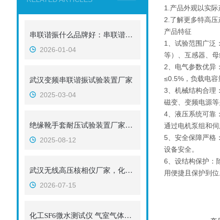
1.产品外观以实
2.了解更多特高压
产品特征
串联谐振什么品牌好：串联谐振装置的原理诠释与现场演绎
1、试验范围广泛：可
2026-01-04
等）、互感器、母线、
2、电气参数优异：额
≤0.5%，负载电
武汉变频串联谐振试验装置厂家
3、机械结构合理
2025-03-04
磁变、变频电源等
4、液压系统可靠：工
绝缘靴手套耐压试验装置厂家推荐？
通过电机泵组和伺
5、安全保障严格
2025-08-12
设备安全。
6、设结构保护：
武汉无线高压核相仪厂家，化工配电并网改造安全核相设备
用便捷且保护到位
2026-07-15
化工SF6微水测试仪 气室气体湿度快速检测｜武汉特高压