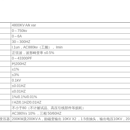
4800KV A/k var
0～750kv
0～6A
30～300HZ
l.1un，AC880kv（工频）， lmin
正弦波，波形畸变率 ≤0.5%
0～43300PF
约200HZ
≤1%
≤3%
0.1kV
≤0.01HZ
≤0.01HZ
1%/0.1%/0.01%
l HZ/0.1HZ/0.01HZ
不小于80（不计被试品、高压引线部件等损耗）
AC380V± 10% ，三相 50/60HZ
变压器
200KW及200KV A，励磁变输出 10KV X2 ，1.5倍抽头，输出电压10KV，20