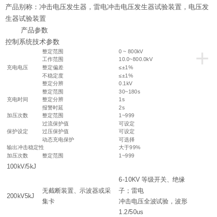
产品别称：冲击电压发生器，雷电冲击电压发生器试验装置，电压发
生器试验装置
产品参数
控制系统技术参数
+
整定范围
0 ~ 800kV
工作范围
10.0~800.0kV
充电电压
整定偏差
≤±1%
不稳定度
≤±1%
整定分辨
0.1kV
整定范围
30~180s
充电时间
整定分辨
1s
报警时延
2s
加压次数
整定范围
1~999
过流保护值
可设定
保护设定
过压保护值
可设定
动态充电保护
可选择
输出冲击稳定性
大于99%
加压次数
整定范围
1~999
100kV/5kJ
6-10KV 等级开关、绝缘
无截断装置、示波器或采
子；雷电
200kV5kJ
集卡
冲击电压全波试验，波形
1.2/50us