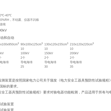
10℃-40℃
90%RH，不结露、仪器不闪烁
连续
00kV
手动和自动
3
3
3
3
0x100x950cm
90x100x125cm
130x120x155cm
210x120x220cm
0
10
10
10
0kV
100kV
150kV
200kV
个
2个
2个
2个
电海绵
导电海绵
导电海绵
导电海绵
0
25
30
35
测装置是按照国家电力公司关于颁发《电力安全工器具预防性试验规程》(试行
国标的要求。
安全工器具预防性试验规程》要求对验电器功能检测，产品适用于所有与电力
。