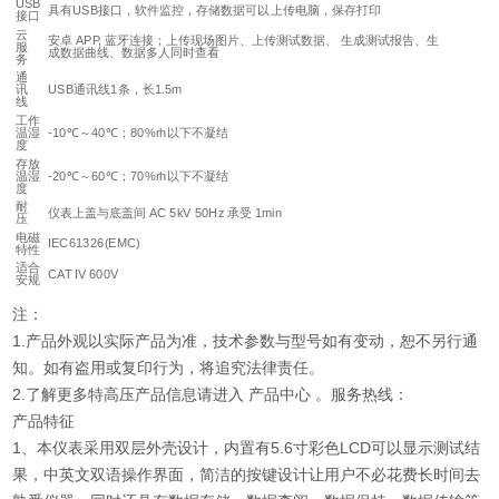
USB
具有USB接口，软件监控，存储数据可以上传电脑，保存打印
接口
云
安卓 APP, 蓝牙连接；上传现场图片、上传测试数据、 生成测试报告、生
服
成数据曲线、数据多人同时查看
务
通
讯
USB通讯线1条，长1.5m
线
工作
温湿
-10℃～40℃；80%rh以下不凝结
度
存放
温湿
-20℃～60℃；70%rh以下不凝结
度
耐
仪表上盖与底盖间 AC 5kV 50Hz 承受 1min
压
电磁
IEC61326(EMC)
特性
适合
CAT IV 600V
安规
注：
1.产品外观以实际产品为准，技术参数与型号如有变动，恕不另行通
知。如有盗用或复印行为，将追究法律责任。
2.了解更多特高压产品信息请进入 产品中心 。服务热线：
产品特征
1、本仪表采用双层外壳设计，内置有5.6寸彩色LCD可以显示测试结
果，中英文双语操作界面，简洁的按键设计让用户不必花费长时间去