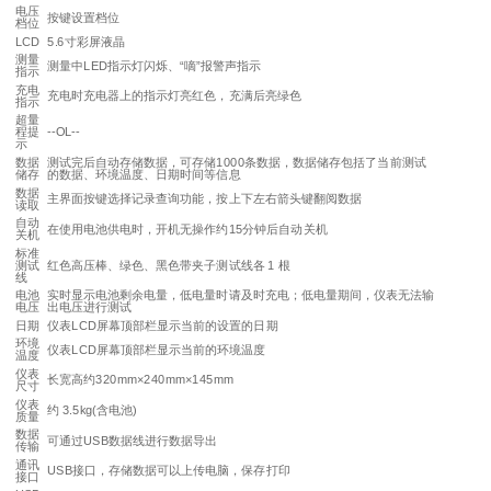
电压
按键设置档位
档位
LCD
5.6寸彩屏液晶
测量
测量中LED指示灯闪烁、“嘀”报警声指示
指示
充电
充电时充电器上的指示灯亮红色，充满后亮绿色
指示
超量
程提
--OL--
示
数据
测试完后自动存储数据，可存储1000条数据，数据储存包括了当前测试
储存
的数据、环境温度、日期时间等信息
数据
主界面按键选择记录查询功能，按上下左右箭头键翻阅数据
读取
自动
在使用电池供电时，开机无操作约15分钟后自动关机
关机
标准
测试
红色高压棒、绿色、黑色带夹子测试线各 1 根
线
电池
实时显示电池剩余电量，低电量时请及时充电；低电量期间，仪表无法输
电压
出电压进行测试
日期
仪表LCD屏幕顶部栏显示当前的设置的日期
环境
仪表LCD屏幕顶部栏显示当前的环境温度
温度
仪表
长宽高约320mm×240mm×145mm
尺寸
仪表
约 3.5kg(含电池)
质量
数据
可通过USB数据线进行数据导出
传输
通讯
USB接口，存储数据可以上传电脑，保存打印
接口