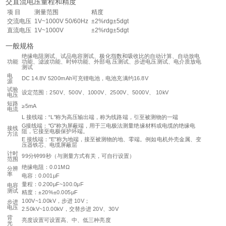
交直流电压量程和精度
项 目
测量范围
精度
交流电压
1V~1000V 50/60Hz
±2%rdg±5dgt
直流电压
1V~1000V
±2%rdg±5dgt
一般规格
绝缘电阻测试、试品电容测试、极化指数和吸收比的自动计算、自动放电
功能
功能、滤波功能、时钟功能、外部电 压测试、步进电压测试、电介质放电
测试
电
DC 14.8V 5200mAh可充锂电池，电池充满约16.8V
源
试验
设定范围：250V、500V、1000V、2500V、5000V、 10kV
电压
短路
≥5mA
电流
L 接线端：“L"称为高压输出端，称为线路端，引至被测物的一端
G接线端："G"称为屏蔽端，用于三电极法测量绝缘材料或电缆的绝缘电
接线
阻，它接至电极保护环端。
方法
E 接线端："E"称为地端，接至被测物的地、零端。例如电机外壳金属、变
压器铁芯、电缆屏蔽层
计时
99分钟99秒（与测量方式有关，可自行设置）
范围
绝缘电阻：0.01MΩ
分辨
率
电容：0.001μF
量程：0.200μF~100.0μF
电容
测试
精度：±20%±0.005μF
100V~1.00kV，步进 10V；
步进
电压
2.50kV~10.00kV，交替步进 20V、30V
背
亮度设置可设置高、中、低三种亮度
光