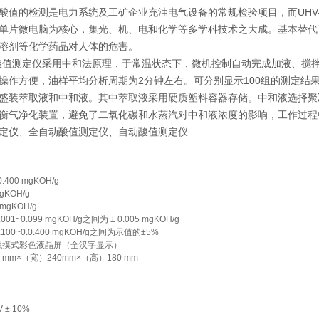
酸值的检测是电力系统及工矿企业充油电气设备的常规检验项目，而UHV-
单片微电脑为核心，集光、机、电和化学等多学科技术之大成。基本替代
溶剂等化学药品对人体的危害。
全自动酸值测定仪采用中和法原理，于常温状态下，微机控制自动完成加液、
操作方便，油样平均分析周期为2分钟左右。可分别显示100组的测定结
盛装萃取液和中和液。其中萃取液采用硬质塑料容器存储。中和液选择聚
衡气净化装置，避免了二氧化碳和水蒸汽对中和液浓度的影响，工作过程
定仪、全自动酸值测定仪、自动酸值测定仪
0.400 mgKOH/g
mgKOH/g
 mgKOH/g
01~0.099 mgKOH/g之间为 ± 0.005 mgKOH/g
100~0.0.400 mgKOH/g之间为示值的±5%
触摸式彩色液晶屏（全汉字显示）
 mm×（宽）240mm×（高）180 mm
V ± 10%