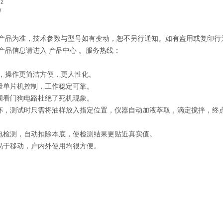
Hz
W
际产品为准，技术参数与型号如有变动，恕不另行通知。如有盗用或复印行
压产品信息请进入 产品中心 。服务热线：
 ，操作更简洁方便，更人性化。
量单片机控制，工作稳定可靠。
围看门狗电路杜绝了死机现象。
杯，测试时只需将油样放入指定位置，仪器自动加液萃取，滴定搅拌，终
电检测，自动扣除本底，使检测结果更贴近真实值。
易于移动，户内外使用均很方便。