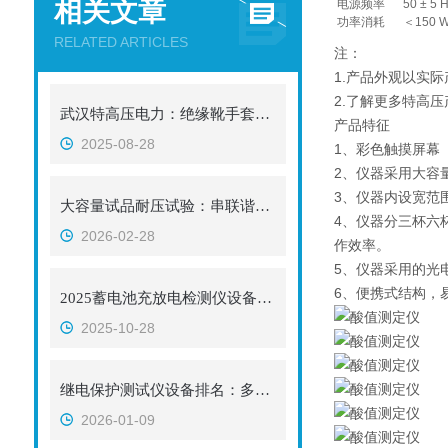
相关文章
电源频率
50 ± 5 
功率消耗
＜150 
RELATED ARTICLES
注：
1.产品外观以实
2.了解更多特高
武汉特高压电力：绝缘靴手套耐压试验装置现货速发，守护化工人员作业安全​
产品特征
2025-08-28
1、彩色触摸屏幕
2、仪器采用大容
3、仪器内设宽范
大容量试品耐压试验：串联谐振方案与传统方法的比较与选择
4、仪器分三杯六
2026-02-28
作效率。
5、仪器采用的光
6、便携式结构，
2025蓄电池充放电检测仪设备排名出炉，哪家更稳更贴合运维实情？
2025-10-28
继电保护测试仪设备排名：多功能集成与综合性能考量
2026-01-09