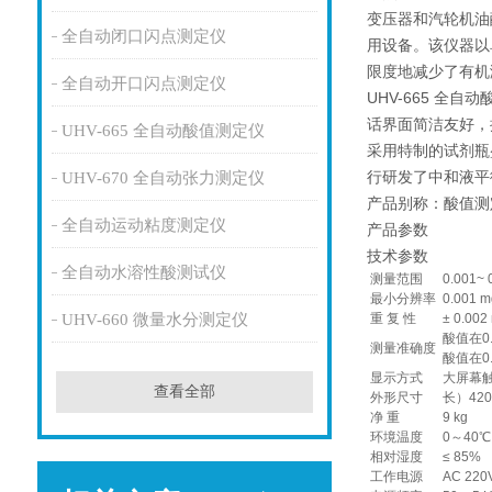
变压器和汽轮机油
全自动闭口闪点测定仪
用设备。该仪器以
限度地减少了有机
全自动开口闪点测定仪
UHV-665 
话界面简洁友好，
UHV-665 全自动酸值测定仪
采用特制的试剂瓶
行研发了中和液平
UHV-670 全自动张力测定仪
产品别称：酸值测
全自动运动粘度测定仪
产品参数
技术参数
全自动水溶性酸测试仪
测量范围
0.001~ 
最小分辨率
0.001 
UHV-660 微量水分测定仪
重 复 性
± 0.002
酸值在0.0
测量准确度
酸值在0.
显示方式
大屏幕
查看全部
外形尺寸
长）420
净 重
9 kg
环境温度
0～40℃
相对湿度
≤ 85%
工作电源
AC 220