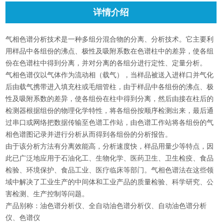
详情介绍
气相色谱分析技术是一种多组分混合物的分离、分析技术。它主要利
用样品中各组份的沸点、极性及吸附系数在色谱柱中的差异，使各组
份在色谱柱中得到分离，并对分离的各组分进行定性、定量分析。
气相色谱仪以气体作为流动相（载气），当样品被送入进样口并气化
后由载气携带进入填充柱或毛细管柱，由于样品中各组份的沸点、极
性及吸附系数的差异，使各组份在柱中得到分离，然后由接在柱后的
检测器根据组份的物理化学特性，将各组份按顺序检测出来，最后通
过串口或网络把数据传输至色谱工作站，由色谱工作站将各组份的气
相色谱图记录并进行分析从而得到各组份的分析报告。
由于该分析方法有分离效能高，分析速度快，样品用量少等特点，因
此已广泛地应用于石油化工、生物化学、医药卫生、卫生检疫、食品
检验、环境保护、食品工业、医疗临床等部门。气相色谱法在这些领
域中解决了工业生产的中间体和工业产品的质量检验、科学研究、公
害检测、生产控制等问题。
产品别称：油色谱分析仪、全自动油色谱分析仪、自动油色谱分析
仪、色谱仪