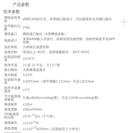
产品参数
技术参数
+
网络反控系
内部CAN的方式，采用接口板设计，可以随意转化为网口输出
统
信号输出位
24位
数
通讯接口
网络接口输出（6类网线连接）
采用ARM嵌入式设计，容易实现无线控制，远程控制及手机APP
电路设计
控制
温控系统
六路独立温度控制
温度控制
室温以上-450℃，选用液氮制冷：-80℃-450℃
柱箱温控精
±0.02℃
度
程序升温
21 阶 21 平台， 0.1℃ / 阶
显示模块
大屏幕液晶显示
显示精度
0.01℃
柱箱程升速
0-80℃/min（调节增量0.1℃/min）可达120℃/min
率
程序升温重
≤1％
复性
TCD检测器
S 值≥8000mv.ml/mg(苯)，可达 12000 mv.ml/mg(苯)
灵敏度
基线噪音
≤10uv
基线漂移
≤50uv/30min
FID检测器
-10
≤5.0×
g/s（十六烷）
检出限
-14
基线噪音
≤2×10
A
-13
基线漂移
≤1×10
A/30min（仪器稳定 2 小时后）