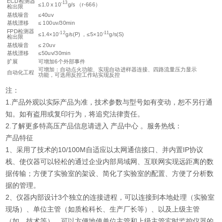
ECD检测器
-13
≤1.0 x 10
g/s （r-666）
检出限
基线噪音
≤40uv
基线漂移
≤ 100uv/30min
FPD检测器
-12
-11
≤1.4×10
g/s(P) ，≤5×10
g/s(S)
检出限
基线噪音
≤ 20uv
基线漂移
≤50uv/30min
扩展
可增加6个外部事件
可增加：自动点火功能、实现自动进样器连接、四路流量压力显示
自动化工程
功能，可选用反控工作站实现反控
注：
1.产品外观以实际产品为准，技术参数与型号如有变动，恕不另行通
知。如有盗用或复印行为，将追究法律责任。
2.了解更多特高压产品信息请进入 产品中心 。服务热线：
产品特征
1、采用了技术的10/100M自适应以太网通信接口、并内置IP协议
栈、使仪器可以轻松的通过企业内部局域网、互联网实现远距离的数
据传输；方便了实验室的架设、简化了实验室的配置、方便了分析数
据的管理。
2、仪器内部设计3个独立的连接进程，可以连接到本地处理（实验室
现场）、单位主管（如质检科长、生产厂长等）、以及上级主管
（如、技术等），可以方便地使单位主管和上级主管实时监控仪器的