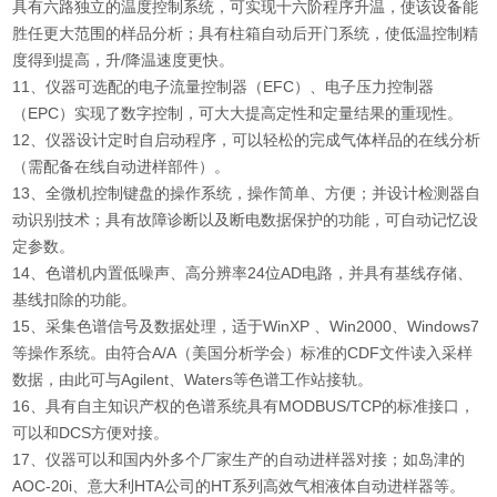
具有六路独立的温度控制系统，可实现十六阶程序升温，使该设备能
胜任更大范围的样品分析；具有柱箱自动后开门系统，使低温控制精
度得到提高，升/降温速度更快。
11、仪器可选配的电子流量控制器（EFC）、电子压力控制器
（EPC）实现了数字控制，可大大提高定性和定量结果的重现性。
12、仪器设计定时自启动程序，可以轻松的完成气体样品的在线分析
（需配备在线自动进样部件）。
13、全微机控制键盘的操作系统，操作简单、方便；并设计检测器自
动识别技术；具有故障诊断以及断电数据保护的功能，可自动记忆设
定参数。
14、色谱机内置低噪声、高分辨率24位AD电路，并具有基线存储、
基线扣除的功能。
15、采集色谱信号及数据处理，适于WinXP 、Win2000、Windows7
等操作系统。由符合A/A（美国分析学会）标准的CDF文件读入采样
数据，由此可与Agilent、Waters等色谱工作站接轨。
16、具有自主知识产权的色谱系统具有MODBUS/TCP的标准接口，
可以和DCS方便对接。
17、仪器可以和国内外多个厂家生产的自动进样器对接；如岛津的
AOC-20i、意大利HTA公司的HT系列高效气相液体自动进样器等。