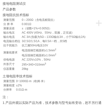
接地电阻测试仪
产品参数
接地阻抗技术指标
+
测量范围
0～200Ω（含电流桩阻抗）
分 辨 率
0.001Ω
测量误差
±（读数×1%+0.005Ω）
输出电压
AC 400V (45Hz、55Hz，双频，正弦波)
输出电流
AC 3A (负载为5Ω～133Ω输出3A，小于5Ω输出2A)
电流输出档位
3/2.5/2/1.5/1A，每0.5A一档，共5档
抗干扰能力
抗工频50Hz电压10V
2
电流线铜芯截面积≥1.5mm
测量线要求
2
电压线铜芯截面积≥1.0mm
供电电源
AC 220V±10%，50Hz
3
外形尺寸
295×340×310mm
仪器重量
28kg
土壤电阻率技术指标
测量范围
0~1000Ω·m（欧姆·米）
测量精度
±2%
分辨率
0.01Ω·m
注：
1.产品外观以实际产品为准，技术参数与型号如有变动，恕不另行通