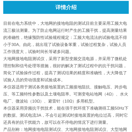
详情介绍
目前在电力系统中，大地网的接地电阻的测试目前主要采用工频大电
流三极法测量。为了防止电网运行时产生的工频干扰，提高测量结果
的准确性，绝缘预防性试验规程规定：工频大电流法的试验电流不得
小于30A。由此，就出现了试验设备笨重，试验过程复杂，试验人员
工作强度大，试验时间长等诸多问题。
大地网接地电阻测试仪，采用了新型变频交流电源，并采用了微机处
理控制和信号处理等措施，很好的解决了测试过程中的抗干扰问题，
简化了试验操作过程，提高了测试结果的精度和准确性，大大降低了
试验人员的劳动强度和试验成本。
本仪器适用于测试各类接地装置的工频接地阻抗、接触电压、跨步电
压、等工频特性参数以及土壤电阻率。可测变电站地网（4Ω）、水火
电厂、微波站（10Ω）、避雷针（10Ω）多用机型。
本仪器采用异频抗干扰技术，能在强干扰环境下准确测得工频50Hz下
的数据。测试电流3A，不会引起测试时接地装置的电位过高，同时它
还具有的抗干扰能力，故可以在不停电的情况下进行测量。
产品别称：地网接地电阻测试仪、大地网接地电阻测试仪、大型地网