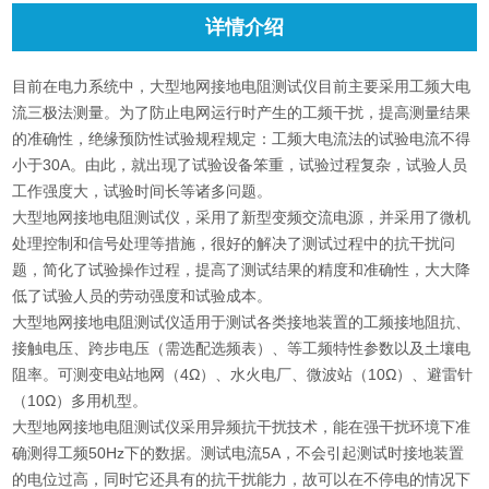
详情介绍
目前在电力系统中，大型地网接地电阻测试仪目前主要采用工频大电
流三极法测量。为了防止电网运行时产生的工频干扰，提高测量结果
的准确性，绝缘预防性试验规程规定：工频大电流法的试验电流不得
小于30A。由此，就出现了试验设备笨重，试验过程复杂，试验人员
工作强度大，试验时间长等诸多问题。
大型地网接地电阻测试仪，采用了新型变频交流电源，并采用了微机
处理控制和信号处理等措施，很好的解决了测试过程中的抗干扰问
题，简化了试验操作过程，提高了测试结果的精度和准确性，大大降
低了试验人员的劳动强度和试验成本。
大型地网接地电阻测试仪适用于测试各类接地装置的工频接地阻抗、
接触电压、跨步电压（需选配选频表）、等工频特性参数以及土壤电
阻率。可测变电站地网（4Ω）、水火电厂、微波站（10Ω）、避雷针
（10Ω）多用机型。
大型地网接地电阻测试仪采用异频抗干扰技术，能在强干扰环境下准
确测得工频50Hz下的数据。测试电流5A，不会引起测试时接地装置
的电位过高，同时它还具有的抗干扰能力，故可以在不停电的情况下