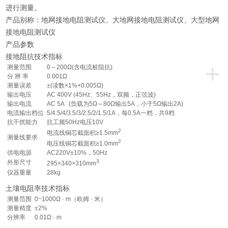
进行测量。
产品别称：地网接地电阻测试仪、大地网接地电阻测试仪、大型地网
接地电阻测试仪
产品参数
接地阻抗技术指标
+
测量范围
0～200Ω(含电流桩阻抗)
分 辨 率
0.001Ω
测量误差
±(读数×1%+0.005Ω)
输出电压
AC 400V (45Hz、55Hz，双频，正弦波)
输出电流
AC 5A (负载为5Ω～80Ω输出5A，小于5Ω输出2A)
电流输出档位
5/4.5/4/3.5/3/2.5/2/1.5/1A，每0.5A一档，共9档
抗干扰能力
抗工频50Hz电压10V
2
电流线铜芯截面积≥1.5mm
测量线要求
2
电压线铜芯截面积≥1.0mm
供电电源
AC220V±10%，50Hz
3
外形尺寸
295×340×310mm
仪器重量
28kg
土壤电阻率技术指标
测量范围
0~1000Ω · m（欧姆 · 米）
测量精度
±2%
分辨率
0.01Ω · m