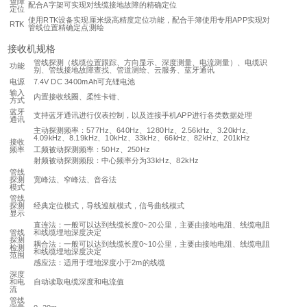
查障
配合A字架可实现对线缆接地故障的精确定位
定位
使用RTK设备实现厘米级高精度定位功能，配合手簿使用专用APP实现对
RTK
管线位置精确定点测绘
接收机规格
管线探测（线缆位置跟踪、方向显示、深度测量、电流测量）、电缆识
功能
别、管线接地故障查找、管道测绘、云服务、蓝牙通讯
电源
7.4V DC 3400mAh可充锂电池
输入
内置接收线圈、柔性卡钳、
方式
蓝牙
支持蓝牙通讯进行仪表控制，以及连接手机APP进行各类数据处理
通讯
主动探测频率：577Hz、640Hz、1280Hz、2.56kHz、3.20kHz、
4.09kHz、8.19kHz、10kHz、33kHz、66kHz、82kHz、201kHz
接收
频率
工频被动探测频率：50Hz、250Hz
射频被动探测频段：中心频率分为33kHz、82kHz
管线
探测
宽峰法、窄峰法、音谷法
模式
管线
探测
经典定位模式，导线巡航模式，信号曲线模式
显示
直连法：一般可以达到线缆长度0~20公里，主要由接地电阻、线缆电阻
管线
和线缆埋地深度决定
探测
耦合法：一般可以达到线缆长度0~10公里，主要由接地电阻、线缆电阻
检测
和线缆埋地深度决定
范围
感应法：适用于埋地深度小于2m的线缆
深度
和电
自动读取电缆深度和电流值
流
管线