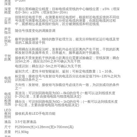
测量
0~20m
深度
深度
平面位置精确定位精度：目标电缆或管线的中心轴线位置：±5%（埋深
精度
在0~3m）±10%（埋深在3m~20m）
排除邻近电缆干扰，在测量有邻近电缆时，根据邻近电缆反馈的不同信
正误
号强度与测量电流相位可以区分邻近电缆的测量，在跟踪电缆的过程
提示
中，观察相位表盘和指针指向，区分被测线缆和邻近线缆
声音
随信号强度变化的调频音调
指示
抗干
极窄的接收频带，独特的数字处理方法，能充分抑制邻近运行电缆及管
扰能
道的工频及谐波干扰
力
使用耦合法和感应法时，发射机均会在近距离内产生干扰，干扰的距离
和发射功率及频率有关，功率越大、频率越高则干扰越强。
干扰
接收机不受发射机干扰的最小距离往往需要试验确定：管线探测：耦合
距离
法5m之外，感应法20m之外可确认为无干扰
电缆识别：耦合法2~5m之外可确认为无干扰
鉴别方式：柔性卡钳智能鉴别、鉴别；可标定电缆数量：1～10条。
标定值：接收信号与发射信号的电流百分比在标定值75%~135%之间为
电缆
识别成功条件之一
识别
方向性：发射钳、接收钳与加载信号必须方向一致，为识别成功的条件
之一
直连法：可识别回路电阻为0Ω～8kΩ的信号 (一般可以达到线缆长度
电缆
0~20公里，主要由接地电阻与线缆电阻决定)
识别
检测
耦合法：可识别回路电阻为0Ω～1kΩ的信号；(一般可以达到线缆长度
范围
0~6公里，主要由接地电阻与线缆电阻决定)
LED
夜间
接收机具有LED手电筒功能
照明
液晶
3.5寸彩屏液晶
尺寸
约290mm(长)×128mm(宽)×700mm(高)
质量
约1.90kg
充电