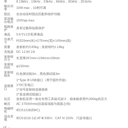
率
8.19kHz，10kHz，33kHz，66kHz，82kHz，201kHz
输出功
10W max，10档可调
率
阻抗
全自动实时阻抗匹配和保护功能
直连输
150Vpp max
出电压
电路保
具有过载和短路保护
护
液晶
5.6寸LCD彩屏液晶
仪表尺
约320mm(长)×275mm(宽)×145mm(高)
寸
质量
发射机约3.85kg；发射钳约1.18kg
充电器
DC 12.6V 2A
发射钳
长宽厚297mm×194mm×39mm
尺寸
发射钳
φ150mm
内径
发射钳
红色测试线3m，黑色测试线3m
线长
1*Type-B USB接口（用于固件升级）
1*DC充电口
连接接
口
1*信号发射钳连接插座
2*直连测试线接口
抗压
发射机采用一体化专用工具箱式设计，箱体能承受约200kg的压力
耐压
AC 3700V/rms(仪器箱顶面与底面之间)
电磁特
IEC61326(EMC)
性
适合安
IEC61010-1(CAT Ⅲ 300V、CAT IV 150V、污染等级2)
规