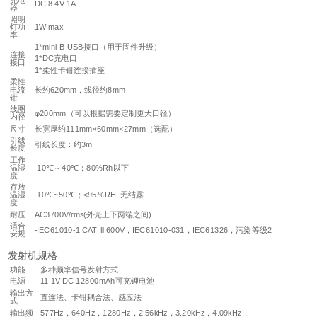
DC 8.4V 1A
器
照明
灯功
1W max
率
1*mini-B USB接口（用于固件升级）
连接
1*DC充电口
接口
1*柔性卡钳连接插座
柔性
电流
长约620mm，线径约8mm
钳
线圈
φ200mm（可以根据需要定制更大口径）
内径
尺寸
长宽厚约111mm×60mm×27mm（选配）
引线
引线长度：约3m
长度
工作
温湿
-10℃～40℃；80%Rh以下
度
存放
温湿
-10℃~50℃；≤95％RH, 无结露
度
耐压
AC3700V/rms(外壳上下两端之间)
适合
-IEC61010-1 CAT Ⅲ 600V，IEC61010-031，IEC61326，污染等级2
安规
发射机规格
功能
多种频率信号发射方式
电源
11.1V DC 12800mAh可充锂电池
输出方
直连法、卡钳耦合法、感应法
式
输出频
577Hz，640Hz，1280Hz，2.56kHz，3.20kHz，4.09kHz，