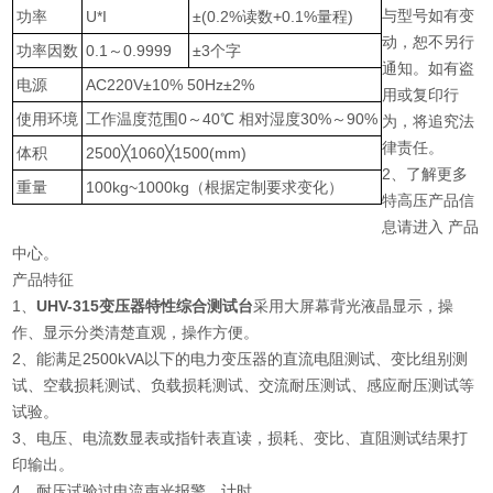
与型号如有变
功率
U*I
±(0.2%读数+0.1%量程)
动，恕不另行
功率因数
0.1～0.9999
±3个字
通知。如有盗
电源
AC220V±10% 50Hz±2%
用或复印行
使用环境
工作温度范围0～40℃ 相对湿度30%～90%
为，将追究法
律责任。
体积
2500╳1060╳1500(mm)
2、了解更多
重量
100kg~1000kg（根据定制要求变化）
特高压产品信
息请进入 产品
中心。
产品特征
1、
UHV-315变压器特性综合测试台
采用大屏幕背光液晶显示，操
作、显示分类清楚直观，操作方便。
2、能满足2500kVA以下的电力变压器的直流电阻测试、变比组别测
试、空载损耗测试、负载损耗测试、交流耐压测试、感应耐压测试等
试验。
3、电压、电流数显表或指针表直读，损耗、变比、直阻测试结果打
印输出。
4、耐压试验过电流声光报警、计时。