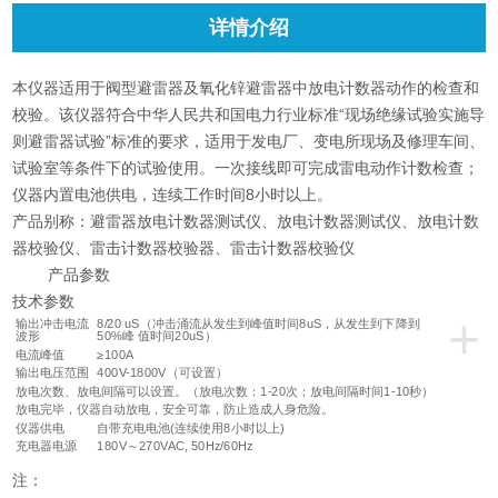
详情介绍
本仪器适用于阀型避雷器及氧化锌避雷器中放电计数器动作的检查和
校验。该仪器符合中华人民共和国电力行业标准“现场绝缘试验实施导
则避雷器试验”标准的要求，适用于发电厂、变电所现场及修理车间、
试验室等条件下的试验使用。一次接线即可完成雷电动作计数检查；
仪器内置电池供电，连续工作时间8小时以上。
产品别称：避雷器放电计数器测试仪、放电计数器测试仪、放电计数
器校验仪、雷击计数器校验器、雷击计数器校验仪
产品参数
技术参数
+
输出冲击电流
8/20 uS（冲击涌流从发生到峰值时间8uS，从发生到下降到
波形
50%峰 值时间20uS）
电流峰值
≥100A
输出电压范围
400V-1800V（可设置）
放电次数、放电间隔可以设置。（放电次数：1-20次；放电间隔时间1-10秒）
放电完毕，仪器自动放电，安全可靠，防止造成人身危险。
仪器供电
自带充电电池(连续使用8小时以上)
充电器电源
180V～270VAC, 50Hz/60Hz
注：