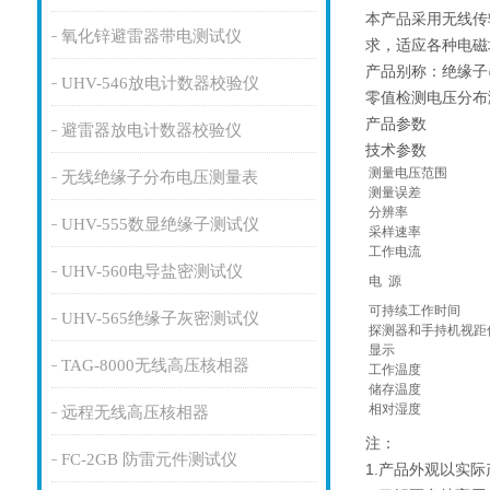
本产品采用无线传
氧化锌避雷器带电测试仪
求，适应各种电磁
产品别称：绝缘子
UHV-546放电计数器校验仪
零值检测电压分布
产品参数
避雷器放电计数器校验仪
技术参数
测量电压范围
无线绝缘子分布电压测量表
测量误差
分辨率
UHV-555数显绝缘子测试仪
采样速率
工作电流
UHV-560电导盐密测试仪
电 源
可持续工作时间
UHV-565绝缘子灰密测试仪
探测器和手持机视距
显示
TAG-8000无线高压核相器
工作温度
储存温度
相对湿度
远程无线高压核相器
注：
FC-2GB 防雷元件测试仪
1.产品外观以实