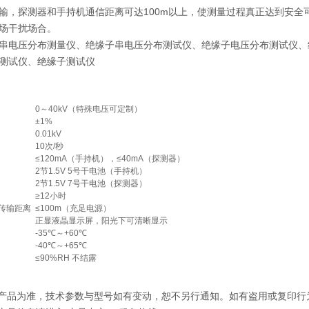
输，探测器和手持机通信距离可达100m以上，使测量过程真正达到安全可
场干扰场合。
串电压分布测量仪、绝缘子串电压分布测试仪、绝缘子电压分布测试仪、
测试仪、绝缘子测试仪
0～40kV（特殊电压可定制）
±1%
0.01kV
10次/秒
≤120mA（手持机），≤40mA（探测器）
2节1.5V 5号干电池（手持机）
2节1.5V 7号干电池（探测器）
≥12小时
传输距离
≤100m（充足电源）
正显液晶显示屏，阳光下可清晰显示
-35℃～+60℃
-40℃～+65℃
≤90%RH 不结露
际产品为准，技术参数与型号如有变动，恕不另行通知。如有盗用或复印行