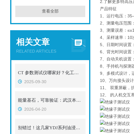
2.了解更多特高
产品特征
查看全部
1、运行电压：35
2、测量电压范围：
3、测量误差：≤±
4、采样速率：10
相关文章
5、日期时间设置
RELATED ARTICLES
6、背光时间设置：
7、自动关机设置：
8、手持机与探测器
CT 参数测试仪哪家好？化工企业力荐武汉特高压电力
9、多模式设计，
10、万向接头设
2025-09-30
11、 双重屏蔽，
12、 的人机交互
能量基石，可靠验证：武汉本土实力厂家与蓄电池充放电测试仪
2026-04-20
别错过！这几家YDJ系列油浸式试验变压器生产厂家，个个实力惊人！