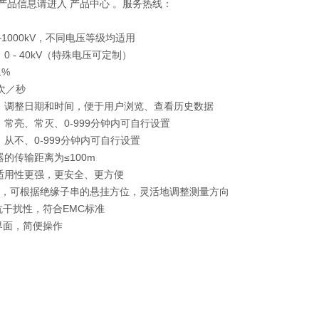
压产品信息请进入 产品中心 。服务热线：
–1000kV，不同电压等级均适用
0 - 40kV（特殊电压可定制）
1%
次／秒
：调整日期和时间，便于用户浏览、查看历史数据
常亮、常灭、0-999分钟内可自行设置
从不、0-999分钟内可自行设置
的传输距离为≤100m
适用性更强，更安全、更方便
计，可根据绝缘子串的悬挂方位，灵活地调整测量方向
抗干扰性，符合EMC标准
界面，简便操作